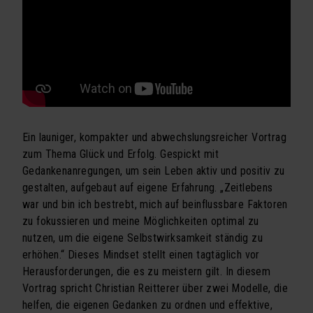
Seminarprogramm
Exklusivtermine für Firmen
Newsletter Seminarprogramm
VORTRÄGE
Vortragsprogramm
Ein launiger, kompakter und abwechslungsreicher Vortrag
zum Thema Glück und Erfolg. Gespickt mit
Vortrag „Erhöhung der Resilienz und
Gedankenanregungen, um sein Leben aktiv und positiv zu
Selbst@wirk.samkeit“
gestalten, aufgebaut auf eigene Erfahrung. „Zeitlebens
Vortrag „Ein Hoch auf uns! – der thematische Six-
war und bin ich bestrebt, mich auf beinflussbare Faktoren
Pack“
zu fokussieren und meine Möglichkeiten optimal zu
nutzen, um die eigene Selbstwirksamkeit ständig zu
Vortrag „Die magischen drei Kreise – der
erhöhen.“ Dieses Mindset stellt einen tagtäglich vor
Schlüssel zur Erhöhung der Selbstwirksamkeit“
Herausforderungen, die es zu meistern gilt. In diesem
Vortrag „Effektiv kommunizieren – erfolgreich führen“
Vortrag spricht Christian Reitterer über zwei Modelle, die
helfen, die eigenen Gedanken zu ordnen und effektive,
Vortrag „Effektiv kommunizieren – erfolgreich