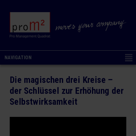
NAVIGATION
Navigation
CONSULTING & COACHING
NAVIGATION AUSBLENDEN
überspringen
Die magischen drei Kreise –
Change Management
der Schlüssel zur Erhöhung der
Organisations- & Kulturentwicklung
Selbstwirksamkeit
Ausbildung & Coaching
Analysen & Methoden
SEMINARE