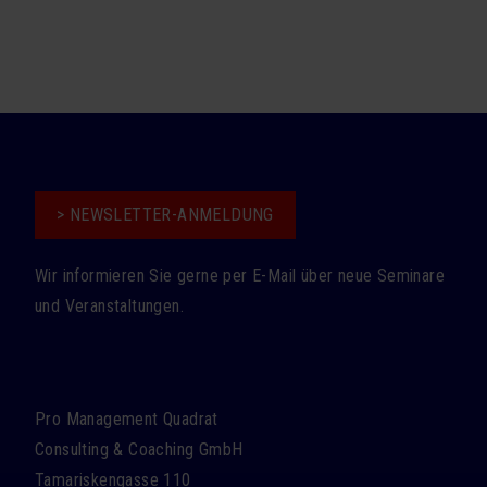
Referenzen
proM² in der Presse
Downloads
UDO
KONTAKT
> NEWSLETTER-ANMELDUNG
Wir informieren Sie gerne per E-Mail über neue Seminare
und Veranstaltungen.
Pro Management Quadrat
Consulting & Coaching GmbH
Tamariskengasse 110