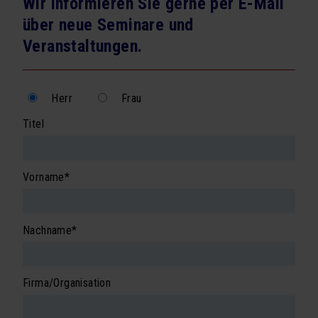
Wir informieren Sie gerne per E-Mail
Seminarprogramm
über neue Seminare und
Veranstaltungen.
Exklusivtermine für Firmen
Newsletter Seminarprogramm
Herr
Frau
VORTRÄGE
Titel
Vortragsprogramm
Exklusivtermine für Firmen
Pflichtfeld
Vorname
*
BÜCHER
Schachmatt dem Firmentod
Pflichtfeld
Nachname
*
Vorsicht Vertrauen
ÜBER UNS
Firma/Organisation
Team