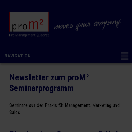
NAVIGATION
Navigation
CONSULTING & COACHING
NAVIGATION AUSBLENDEN
überspringen
Newsletter zum proM²
Change Management
Seminarprogramm
Organisations- & Kulturentwicklung
Ausbildung & Coaching
Seminare aus der Praxis für Management, Marketing und
Sales
Analysen & Methoden
SEMINARE