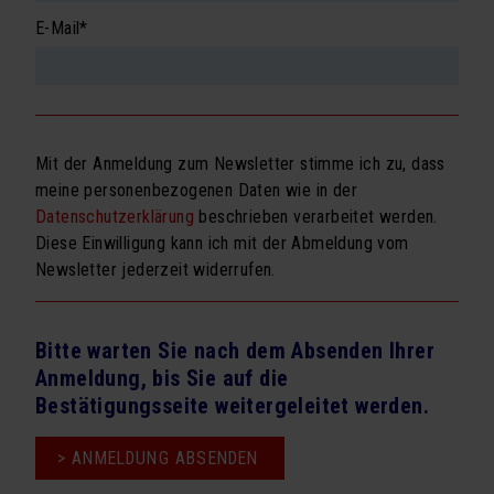
Kooperationen
Pflichtfeld
E-Mail
*
Referenzen
proM² in der Presse
Downloads
Mit der Anmeldung zum Newsletter stimme ich zu, dass
meine personenbezogenen Daten wie in der
UDO
Datenschutzerklärung
beschrieben verarbeitet werden.
KONTAKT
Diese Einwilligung kann ich mit der Abmeldung vom
Newsletter jederzeit widerrufen.
Bitte warten Sie nach dem Absenden Ihrer
Anmeldung, bis Sie auf die
Bestätigungsseite weitergeleitet werden.
> ANMELDUNG ABSENDEN