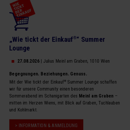
Exklusivtermine für Firmen
Newsletter Seminarprogramm
VORTRÄGE
„Wie tickt der Einkauf
®
“ Summer
Vortragsprogramm
Lounge
Exklusivtermine für Firmen
27.08.2026
| Julius Meinl am Graben, 1010 Wien
BÜCHER
Begegnungen. Beziehungen. Genuss.
Schachmatt dem Firmentod
®
Mit der Wie tickt der Einkauf
Summer Lounge schaffen
wir für unsere Community einen besonderen
Vorsicht Vertrauen
Sommerabend im Schanigarten des
Meinl am Graben
–
mitten im Herzen Wiens, mit Blick auf Graben, Tuchlauben
ÜBER UNS
und Kohlmarkt.
Team
> INFORMATION & ANMELDUNG
Kooperationen