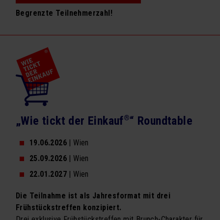
Begrenzte Teilnehmerzahl!
Referenzen
proM² in der Presse
Downloads
UDO
KONTAKT
„Wie tickt der Einkauf
®
“ Roundtable
19.06.2026
| Wien
25.09.2026
| Wien
22.01.2027
| Wien
Die Teilnahme ist als Jahresformat mit drei
Frühstückstreffen konzipiert.
Drei exklusive Frühstückstreffen mit Brunch-Charakter für