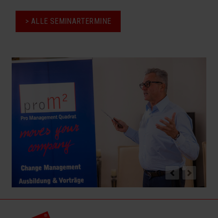
Seminarprogramm
> ALLE SEMINARTERMINE
Seminar „Wie tickt der Einkauf 1 – Fokus Verkaufen“
Seminar „Wie tickt der Einkauf 2 – Fokus Verhandeln“
Seminar „Wie tickt der Einkauf 3 – Verhandlungstraining
Intensiv“
„Wie tickt der Einkauf“ Roundtable
„Wie tickt der Einkauf“ Alumni-Treffen
Seminar „ Leadership unter Druck – Selbstwirksamkeit,
Resilienz und Lösungen, die funktionieren“
Ohne Maulkorb
Seminar „Employer Branding – Machen Sie Ihr
Unternehmen leistungsfähiger und attraktiver“
Seminar „Sicherer Umgang mit Medien“