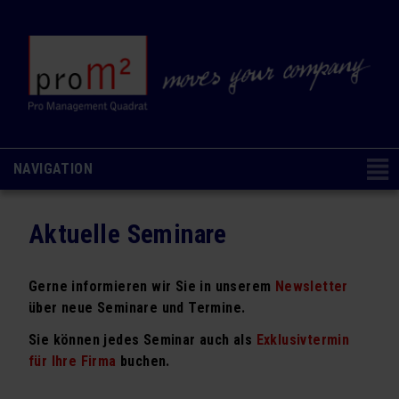
NAVIGATION
Navigation
CONSULTING & COACHING
NAVIGATION AUSBLENDEN
überspringen
Aktuelle Seminare
Change Management
Organisations- & Kulturentwicklung
Gerne informieren wir Sie in unserem
Newsletter
über neue Seminare und Termine.
Ausbildung & Coaching
Sie können jedes Seminar auch als
Exklusivtermin
Analysen & Methoden
für Ihre Firma
buchen.
SEMINARE