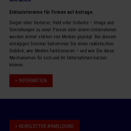
Machen
Sie
Exklusivtermine für Firmen auf Anfrage.
Ihr
Unternehmen
Sieger oder Verlierer, Held oder Schurke – Image und
leistungsfähiger
Einstellungen zu einer Person oder einem Unternehmen
und
werden immer stärker von Medien geprägt. Bei diesem
attraktiver“
eintägigen Seminar bekommen Sie einen realistischen
Einblick, wie Medien funktionieren – und wie Sie diese
Mechanismen für sich und ihr Unternehmen nutzen
können.
> INFORMATION
Seminar
„Sicherer
Umgang
mit
Medien“
> NEWSLETTER-ANMELDUNG