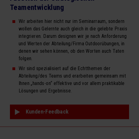
BÜCHER
Teamentwicklung
Schachmatt dem Firmentod
Wir arbeiten hier nicht nur im Seminarraum, sondern
wollen das Gelernte auch gleich in die gelebte Praxis
Vorsicht Vertrauen
integrieren. Darum designen wir je nach Anforderung
ÜBER UNS
und Werten der Abteilung/Firma Outdoorübungen, in
denen wir sehen können, ob den Worten auch Taten
Team
folgen.
Kooperationen
Wir sind spezialisiert auf die Echtthemen der
Abteilung/des Teams und erarbeiten gemeinsam mit
Referenzen
Ihnen „hands-on“ effektive und vor allem praktikable
Lösungen und Ergebnisse.
proM² in der Presse
Downloads
Kunden-Feedback
UDO
KONTAKT