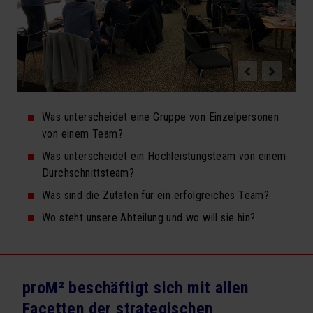
Moderationen
Strategische Teamentwicklung
Einzel- und Gruppencoaching
Analysen & Methoden
Was unterscheidet eine Gruppe von Einzelpersonen
SEMINARE
von einem Team?
Was unterscheidet ein Hochleistungsteam von einem
Seminarprogramm
Durchschnittsteam?
Exklusivtermine für Firmen
Was sind die Zutaten für ein erfolgreiches Team?
Newsletter Seminarprogramm
Wo steht unsere Abteilung und wo will sie hin?
VORTRÄGE
Vortragsprogramm
proM² beschäftigt sich mit allen
Exklusivtermine für Firmen
Facetten der strategischen