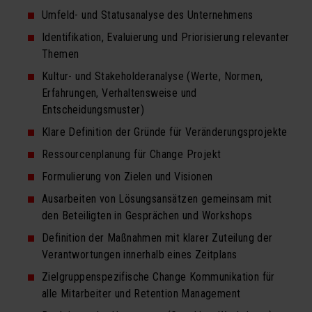
Schachmatt dem Firmentod
Umfeld- und Statusanalyse des Unternehmens
Identifikation, Evaluierung und Priorisierung relevanter
Vorsicht Vertrauen
Themen
ÜBER UNS
Kultur- und Stakeholderanalyse (Werte, Normen,
Erfahrungen, Verhaltensweise und
Team
Entscheidungsmuster)
Kooperationen
Klare Definition der Gründe für Veränderungsprojekte
Referenzen
Ressourcenplanung für Change Projekt
Formulierung von Zielen und Visionen
proM² in der Presse
Ausarbeiten von Lösungsansätzen gemeinsam mit
Downloads
den Beteiligten in Gesprächen und Workshops
UDO
Definition der Maßnahmen mit klarer Zuteilung der
Verantwortungen innerhalb eines Zeitplans
KONTAKT
Zielgruppenspezifische Change Kommunikation für
alle Mitarbeiter und Retention Management