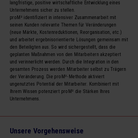
langfristige, positive wirtschaftliche Entwicklung eines
Change Communication
Unternehmens sicher zu stellen.
proM² identifiziert in intensiver Zusammenarbeit mit
Ausbildung & Coaching
seinen Kunden relevante Themen für Veränderungen
(neue Märkte, Kostenreduktionen, Reorganisation, etc.)
Analysen & Methoden
und arbeitet ergebnisorientierte Lösungen gemeinsam mit
SEMINARE
den Beteiligten aus. So wird sichergestellt, dass die
geplanten Maßnahmen von den Mitarbeitern akzeptiert
Seminarprogramm
und verinnerlicht werden. Durch die Integration in den
gesamten Prozess werden Mitarbeiter selbst zu Trägern
Exklusivtermine für Firmen
der Veränderung. Die proM²-Methode aktiviert
Newsletter Seminarprogramm
ungenutztes Potential der Mitarbeiter. Kombiniert mit
Ihrem Wissen potenziert proM² die Stärken Ihres
VORTRÄGE
Unternehmens.
Vortragsprogramm
Exklusivtermine für Firmen
Unsere Vorgehensweise
BÜCHER