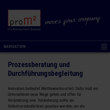
NAVIGATION
Navigation
CONSULTING & COACHING
NAVIGATION AUSBLENDEN
überspringen
Prozessberatung und
Change Management
Durchführungsbegleitung
Organisations- & Kulturentwicklung
Prozessberatung und Durchführungsbegleitung
Innovation bedeutet Wettbewerbsvorteil. Dafür muß ein
Unternehmen neue Wege gehen und offen für
Employer Branding
Veränderung sein. Veränderung sollte als
Selbstverständlichkeit gesehen werden, um die
Personalberatung