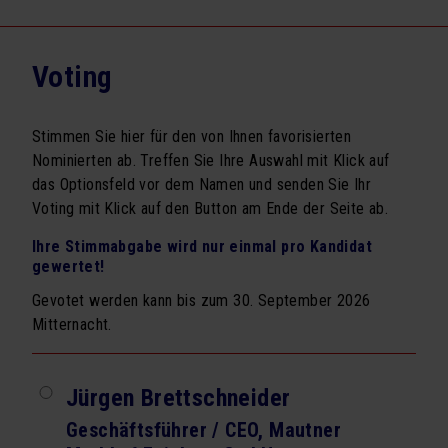
Seminarprogramm
Exklusivtermine für Firmen
Voting
Newsletter Seminarprogramm
Stimmen Sie hier für den von Ihnen favorisierten
VORTRÄGE
Nominierten ab. Treffen Sie Ihre Auswahl mit Klick auf
das Optionsfeld vor dem Namen und senden Sie Ihr
Vortragsprogramm
Voting mit Klick auf den Button am Ende der Seite ab.
Exklusivtermine für Firmen
Ihre Stimmabgabe wird nur einmal pro Kandidat
BÜCHER
gewertet!
Gevotet werden kann bis zum 30. September 2026
Schachmatt dem Firmentod
Mitternacht.
Vorsicht Vertrauen
ÜBER UNS
Jürgen Brettschneider
Team
Geschäftsführer / CEO, Mautner