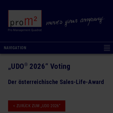
NAVIGATION
Navigation
CONSULTING & COACHING
NAVIGATION AUSBLENDEN
überspringen
„UDO
2026“ Voting
®
Change Management
Organisations- & Kulturentwicklung
Der österreichische Sales-Life-Award
Ausbildung & Coaching
Analysen & Methoden
< ZURÜCK ZUM „UDO 2026“
SEMINARE