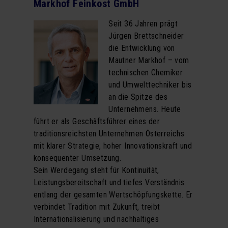
Markhof Feinkost GmbH
Kooperationen
Seit 36 Jahren prägt
Referenzen
Jürgen Brettschneider
die Entwicklung von
proM² in der Presse
Mautner Markhof – vom
Downloads
technischen Chemiker
und Umwelttechniker bis
UDO
an die Spitze des
Unternehmens. Heute
KONTAKT
führt er als Geschäftsführer eines der
traditionsreichsten Unternehmen Österreichs
mit klarer Strategie, hoher Innovationskraft und
konsequenter Umsetzung.
Sein Werdegang steht für Kontinuität,
Leistungsbereitschaft und tiefes Verständnis
entlang der gesamten Wertschöpfungskette. Er
verbindet Tradition mit Zukunft, treibt
Internationalisierung und nachhaltiges