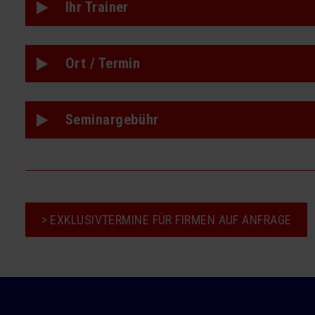
Ihr Trainer
Ort / Termin
Seminargebühr
> EXKLUSIVTERMINE FÜR FIRMEN AUF ANFRAGE