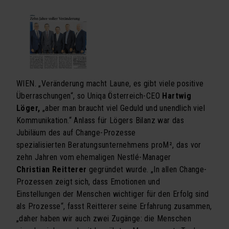
Seminarprogramm
Exklusivtermine für Firmen
Newsletter Seminarprogramm
VORTRÄGE
WIEN. „Veränderung macht Laune, es gibt viele positive
Vortragsprogramm
Überraschungen“, so Uniqa Österreich-CEO
Hartwig
Löger,
„aber man braucht viel Geduld und unendlich viel
Exklusivtermine für Firmen
Kommunikation.“ Anlass für Lögers Bilanz war das
Jubiläum des auf Change-Prozesse
BÜCHER
spezialisierten Beratungsunternehmens proM², das vor
Schachmatt dem Firmentod
zehn Jahren vom ehemaligen Nestlé-Manager
Christian Reitterer
gegründet wurde. „In allen Change-
Vorsicht Vertrauen
Prozessen zeigt sich, dass Emotionen und
Einstellungen der Menschen wichtiger für den Erfolg sind
ÜBER UNS
als Prozesse“, fasst Reitterer seine Erfahrung zusammen,
Team
„daher haben wir auch zwei Zugänge: die Menschen