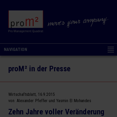
NAVIGATION
Navigation
CONSULTING & COACHING
NAVIGATION AUSBLENDEN
überspringen
proM² in der Presse
Change Management
Organisations- & Kulturentwicklung
Ausbildung & Coaching
Wirtschaftsblatt, 16.9.2015
von Alexander Pfeffer und Yasmin El Mohandes
Analysen & Methoden
Zehn Jahre voller Veränderung
SEMINARE