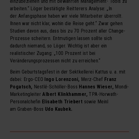
einzubeziehen und mit bewährten Management- Tools zu
Kooperationen
arbeiten.“ Löger bestätigte Reitterers Analyse: „In
der Anfangsphase haben wir viele Mitarbeiter überrollt.
Referenzen
Ihnen war nicht klar, wohin die Reise geht.“ Zwar gehen
proM² in der Presse
Studien davon aus, dass bis zu 70 Prozent aller Change-
Prozesse scheitern. Entmutigen lassen sollte sich
Downloads
dadurch niemand, so Löger. Wichtig ist aber ein
realistischer Zugang: „100 Prozent ist bei
UDO
Veränderungsprozessen nicht zu erreichen.“
KONTAKT
Beim Geburtstagsfest in der Sektkellerei Kattus u. a. mit
dabei: Ergo-CEO
Ingo Lorenzoni,
Merz-Chef
Franz
Pogatsch,
Nestlé-Schöller-Boss
Hannes Wieser,
Mondi-
Marketingleiter
Albert Klinkhammer,
TPA-Horwath-
Personalchefin
Elisabeth Triebert
sowie Meinl
am Graben-Boss
Udo Kaubek.