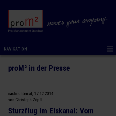
NAVIGATION
Navigation
CONSULTING & COACHING
NAVIGATION AUSBLENDEN
überspringen
proM² in der Presse
Change Management
Organisations- & Kulturentwicklung
Ausbildung & Coaching
nachrichten.at, 17.12.2014
von
Christoph Zöpfl
Analysen & Methoden
Sturzflug im Eiskanal: Vom
SEMINARE