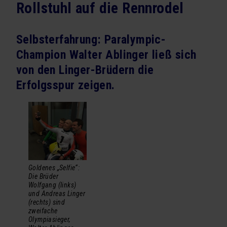
Rollstuhl auf die Rennrodel
Seminarprogramm
Exklusivtermine für Firmen
Selbsterfahrung: Paralympic-
Champion Walter Ablinger ließ sich
Newsletter Seminarprogramm
von den Linger-Brüdern die
VORTRÄGE
Erfolgsspur zeigen.
Vortragsprogramm
Exklusivtermine für Firmen
BÜCHER
Schachmatt dem Firmentod
Goldenes „Selfie“:
Vorsicht Vertrauen
Die Brüder
Wolfgang (links)
und Andreas Linger
ÜBER UNS
(rechts) sind
zweifache
Team
Olympiasieger,