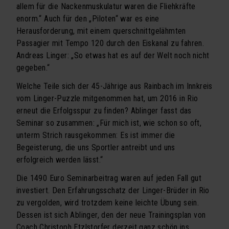
allem für die Nackenmuskulatur waren die Fliehkräfte
enorm.“ Auch für den „Piloten“ war es eine
Herausforderung, mit einem querschnittgelähmten
Passagier mit Tempo 120 durch den Eiskanal zu fahren.
Andreas Linger: „So etwas hat es auf der Welt noch nicht
gegeben.“
Welche Teile sich der 45-Jährige aus Rainbach im Innkreis
vom Linger-Puzzle mitgenommen hat, um 2016 in Rio
erneut die Erfolgsspur zu finden? Ablinger fasst das
Seminar so zusammen: „Für mich ist, wie schon so oft,
unterm Strich rausgekommen: Es ist immer die
Begeisterung, die uns Sportler antreibt und uns
erfolgreich werden lässt.“
Die 1490 Euro Seminarbeitrag waren auf jeden Fall gut
investiert. Den Erfahrungsschatz der Linger-Brüder in Rio
zu vergolden, wird trotzdem keine leichte Übung sein.
Dessen ist sich Ablinger, den der neue Trainingsplan von
Coach Christoph Etzlstorfer derzeit ganz schön ins