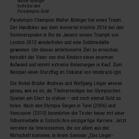
Walter Ablinger
Kooperationen
holte bei den
Paralympics Gold.
Referenzen
Paralympic-Champion Walter Ablinger hat einen Traum.
Der Handbiker aus dem Innviertel möchte 2016 bei den
proM² in der Presse
Sommerspielen in Rio de Janeiro seinen Triumph von
Downloads
London 2012 wiederholen und eine Goldmedaille
gewinnen. Um dieses ambitionierte Ziel zu erreichen,
UDO
betreibt der Vater von drei Kindern einen enormen
Aufwand und nimmt extreme Belastungen in Kauf. Zum
KONTAKT
Beispiel einen Sturzflug im Eiskanal von Innsbruck-Igls.
Die Rodel-Brüder Andreas und Wolfgang Linger wissen
genau, wie es ist, als Titelverteidiger bei Olympischen
Spielen am Start zu stehen – und noch einmal Gold zu
holen. Nach den Olympia-Siegen in Turin (2006) und
Vancouver (2010) beendeten die Tiroler heuer mit einer
Silbermedaille in Sotschi ihre einzigartige Karriere. Jetzt
verraten sie Interessenten, die vor allem aus der
Wirtschaft kommen, in ihrem Seminar „Das Linger-