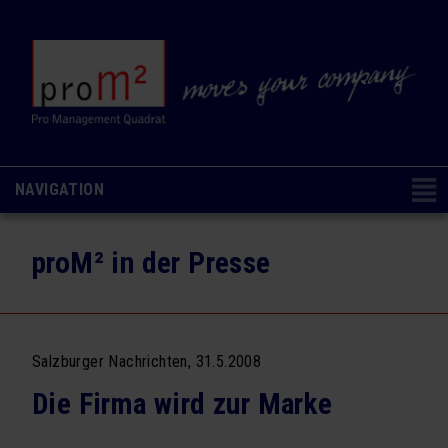
NAVIGATION
Navigation
CONSULTING & COACHING
NAVIGATION AUSBLENDEN
überspringen
proM² in der Presse
Change Management
Organisations- & Kulturentwicklung
Ausbildung & Coaching
Salzburger Nachrichten, 31.5.2008
Analysen & Methoden
Die Firma wird zur Marke
SEMINARE