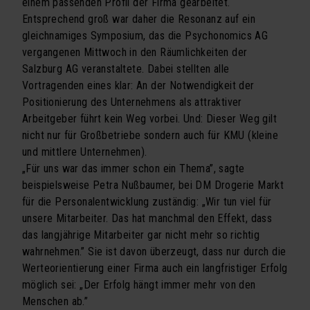
einem passenden Profil der Firma gearbeitet.
Kooperationen
Entsprechend groß war daher die Resonanz auf ein
gleichnamiges Symposium, das die Psychonomics AG
Referenzen
vergangenen Mittwoch in den Räumlichkeiten der
proM² in der Presse
Salzburg AG veranstaltete. Dabei stellten alle
Vortragenden eines klar: An der Notwendigkeit der
Downloads
Positionierung des Unternehmens als attraktiver
Arbeitgeber führt kein Weg vorbei. Und: Dieser Weg gilt
UDO
nicht nur für Großbetriebe sondern auch für KMU (kleine
KONTAKT
und mittlere Unternehmen).
„Für uns war das immer schon ein Thema”, sagte
beispielsweise Petra Nußbaumer, bei DM Drogerie Markt
für die Personalentwicklung zuständig: „Wir tun viel für
unsere Mitarbeiter. Das hat manchmal den Effekt, dass
das langjährige Mitarbeiter gar nicht mehr so richtig
wahrnehmen.” Sie ist davon überzeugt, dass nur durch die
Werteorientierung einer Firma auch ein langfristiger Erfolg
möglich sei: „Der Erfolg hängt immer mehr von den
Menschen ab.”