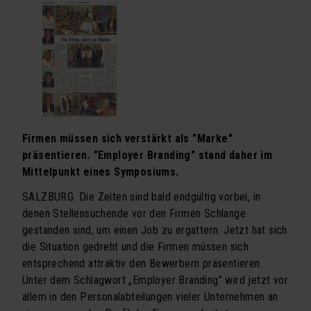
Seminarprogramm
Exklusivtermine für Firmen
Newsletter Seminarprogramm
VORTRÄGE
Vortragsprogramm
Firmen müssen sich verstärkt als "Marke"
präsentieren. "Employer Branding" stand daher im
Exklusivtermine für Firmen
Mittelpunkt eines Symposiums.
BÜCHER
SALZBURG. Die Zeiten sind bald endgültig vorbei, in
Schachmatt dem Firmentod
denen Stellensuchende vor den Firmen Schlange
gestanden sind, um einen Job zu ergattern. Jetzt hat sich
Vorsicht Vertrauen
die Situation gedreht und die Firmen müssen sich
entsprechend attraktiv den Bewerbern präsentieren.
ÜBER UNS
Unter dem Schlagwort „Employer Branding” wird jetzt vor
Team
allem in den Personalabteilungen vieler Unternehmen an